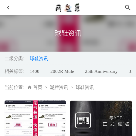
球鞋资讯
二级分类：
球鞋资讯
相关标签：
1400
2002R Mule
25th Anniversary
327
彩虹代刷网主站搭建正版授权(考虑搭建的必看)
2019-07-08
Sebago x Engineered Garments 全新联名鞋款系列上市
2021-
当前位置：
首页
潮牌资讯
球鞋资讯
09-27
《火影忍者》x 安踏最新联名系列鞋款国内上架～
2021-05-
01
安踏全新“星炼”鞋款释出，灵感源自老北京布鞋
2021-09-07
Awake NY x Merrell 迈乐全新联名鞋款释出，街头审美
2021-06-17