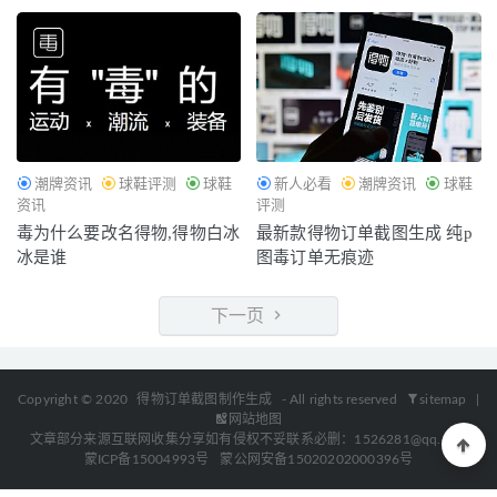
潮牌资讯
球鞋评测
球鞋
新人必看
潮牌资讯
球鞋
资讯
评测
毒为什么要改名得物,得物白冰
最新款得物订单截图生成 纯p
冰是谁
图毒订单无痕迹
下一页
Copyright © 2020
得物订单截图制作生成
- All rights reserved
sitemap
|
网站地图
文章部分来源互联网收集分享如有侵权不妥联系必删：1526281@qq.com
蒙ICP备15004993号
蒙公网安备15020202000396号