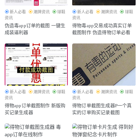
新人必看
潮牌资讯
球鞋
新人必看
潮牌资讯
球鞋
资讯
资讯
伪造毒app订单的截图 一键生
得物毒app交易成功真实订单
成装逼利器
截图制作 伪造得物订单必看
新人必看
潮牌资讯
球鞋
新人必看
潮牌资讯
球鞋
资讯
资讯
得物app订单截图制作 新版购
得物订单截图生成器P一个真
买记录生成器
实的订单购买记录截图